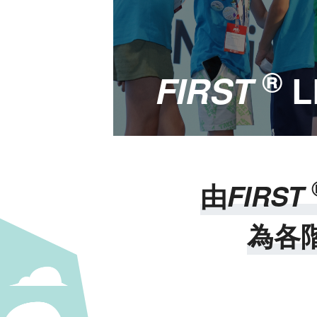
®
FIRST
L
由
FIRST
為各