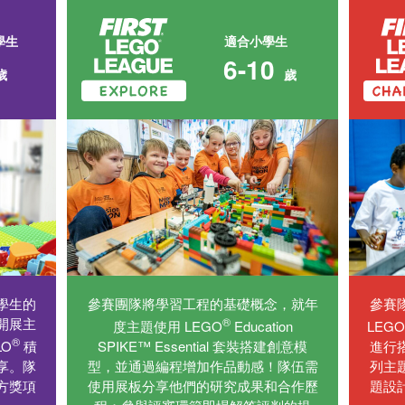
學生
適合小學生
6-10
歲
歲
學生的
參賽團隊將學習工程的基礎概念，就年
參賽
開展主
®
度主題使用 LEGO
Education
LEGO
®
LO
積
SPIKE™ Essential 套裝搭建創意模
進行
享。隊
型，並通過編程增加作品動感！隊伍需
列主
方獎項
使用展板分享他們的研究成果和合作歷
題設