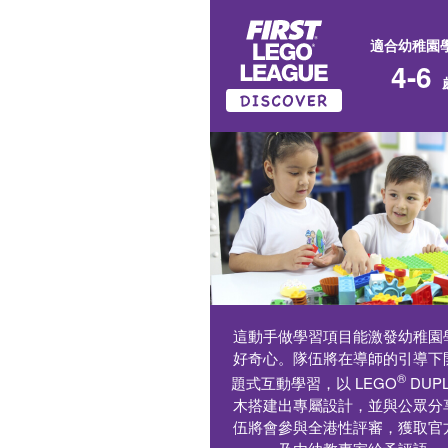
適合幼稚園
4-6
這動手做學習項目能激發幼稚園
好奇心。隊伍將在導師的引導下
®
題式互動學習，以 LEGO
DUP
木搭建出專屬設計，並與公眾分
伍將會參與全港性評審，獲取官