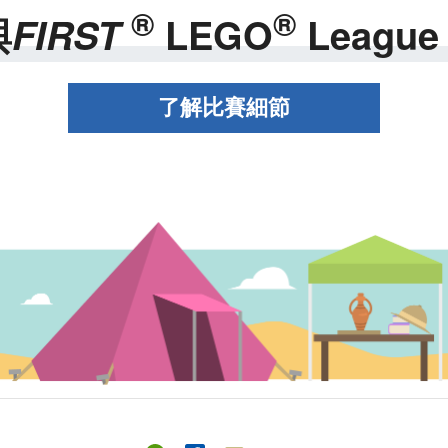
®
®
與
FIRST
LEGO
League 