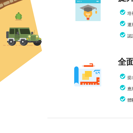
培
運
認
全面
提
應
體