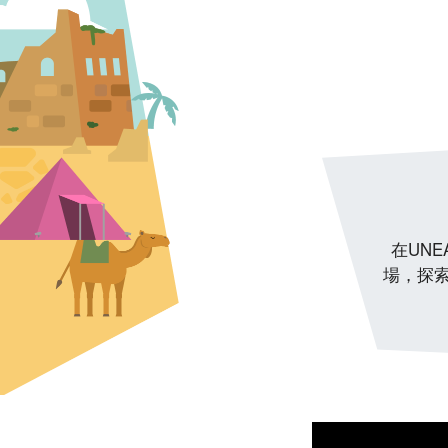
在UN
場，探