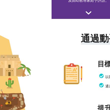
及由幼教專家給予評語。
通過動
目標
以
通
提升