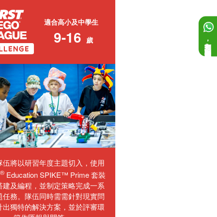
適合高小及中學生
9-16
歲
如有查詢，歡迎向我們提問！
隊伍將以研習年度主題切入，使用
®
Education SPIKE™ Prime 套裝
搭建及編程，並制定策略完成一系
題任務。隊伍同時需需針對現實問
計出獨特的解決方案，並於評審環