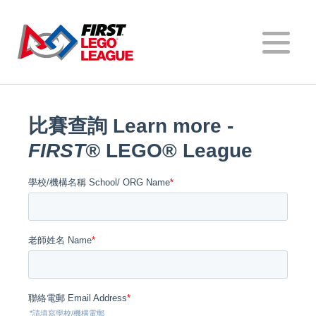
FIRST
®