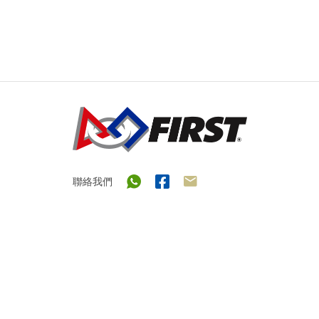
聯絡我們
®
關於
FIRST
®
®
FIRST
LEGO
League Discover
®
®
FIRST
LEGO
League Explore
®
®
FIRST
LEGO
League Challenge