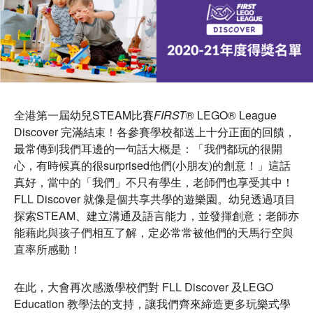
語言 / Language
全港第一屆幼兒STEAM比賽
FIRST
® LEGO® League
Discover 完滿結束！各參賽學校都送上十分正面的回饋，
隊伍登入
最常傳到我們耳邊的一句話大概是：「我們都玩的很開
心，有時候真的很surprised他們(小朋友)的創意！」這話
真好，當中的「我們」不只有學生，老師們也享受其中！
FLL Discover 就像是個共享共學的遊樂園。幼兒透過項目
探索STEAM、建立溝通及語言能力，並發揮創意；老師亦
能藉此與孩子們相互了解，定必常常被他們的天馬行空與
直率所感動！
在此，大會再次感激學校們對 FLL Discover 及LEGO
Education 教學法的支持，讓我們齊來締造更多玩樂式學