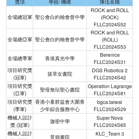
獎項
學校/ 機構
隊伍名稱
ROCK and ROLL
全場總冠軍
聖公會白約翰會督中學
(ROCK)
FLLC2024S52
ROCK and ROLL
全場總亞軍
聖公會白約翰會督中學
(ROLL)
FLLC2024S53
Berenice
全場總季軍
香港真光中學
FLLC2024S31
項目研究獎
DGS Robotics 2
拔萃女書院
(冠軍)
FLLC2024S42
項目研究獎
Operation Lagrange
聖母無玷聖心書院
(亞軍)
FLLC2024S81
項目研究獎
香港小童群益會大圍青
bgca.taiwai
(季軍)
少年綜合服務中心
FLLC2024S29
機械人設計
Super Nova
迦密中學
獎 (冠軍)
FLLC2024S65
機械人設計
KLC_Team 3
景嶺書院