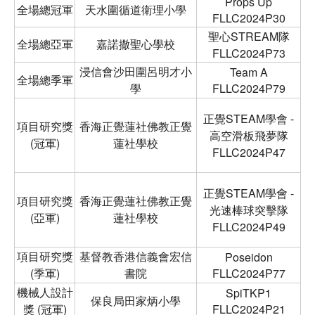
Props Up
全場總冠軍
天水圍循道衛理小學
FLLC2024P30
聖心STREAM隊
全場總亞軍
嘉諾撒聖心學校
FLLC2024P73
浸信會沙田圍呂明才小
Team A
全場總季軍
學
FLLC2024P79
正覺STEAM學會 -
項目研究獎
香海正覺蓮社佛教正覺
高空滑板飛夢隊
(冠軍)
蓮社學校
FLLC2024P47
正覺STEAM學會 -
項目研究獎
香海正覺蓮社佛教正覺
光速棒球突擊隊
(亞軍)
蓮社學校
FLLC2024P49
項目研究獎
基督教香港信義會宏信
Poseidon
(季軍)
書院
FLLC2024P77
機械人設計
SpiTKP1
保良局田家炳小學
獎 (冠軍)
FLLC2024P21