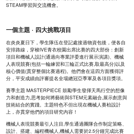
STEAM學習與交流機會。
一個主題 · 四大挑戰項目
在炎炎夏日下，學生隊伍在登記處接過物資包後，便各自
安排路線，穿梭IVE青衣校園出席比賽的四大部份：創新
項目和機械人設計(通過向專業評委進行展示演講)、機械
人表現競賽(包括一輪練習和三輪正式比賽,取最高分)以及
核心價值(貫穿整個比賽過程)。他們會在這四方面獲得評
分，平安成績由評審提名全場總冠亞季軍及各項目獎項。
賽季主題 MASTERPIECE 鼓勵學生發揮天馬行空的想像
力和創造力,思考如何將藝術與STEM元素融合,展示創意與
技術結合的實踐。主題特色不但出現在機械人賽枱設計
上，亦貫穿他們的項目研究內容！
機械人表現競賽最引人注目,學生通過團隊合作制定策略、
設計、搭建、編程機械人,機械人需要於2.5分鐘完成比賽