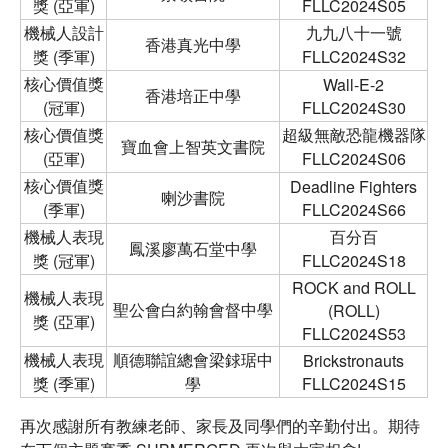
獎 (亞軍)
FLLC2024S05
機械人設計
九九八十一號
香港真光中學
獎 (季軍)
FLLC2024S32
核心價值獎
Wall-E-2
香港培正中學
(冠軍)
FLLC2024S30
核心價值獎
超級無敵恐龍機器隊
寶血會上智英文書院
(亞軍)
FLLC2024S06
核心價值獎
Deadline Fighters
喇沙書院
(季軍)
FLLC2024S66
機械人表現
百分百
鳳溪廖萬石堂中學
獎 (冠軍)
FLLC2024S18
ROCK and ROLL
機械人表現
聖公會白約翰會督中學
(ROLL)
獎 (亞軍)
FLLC2024S53
機械人表現
順德聯誼總會梁銶琚中
Brickstronauts
獎 (季軍)
學
FLLC2024S15
再次感謝所有教練老師、家長及同學們的辛勤付出。期待