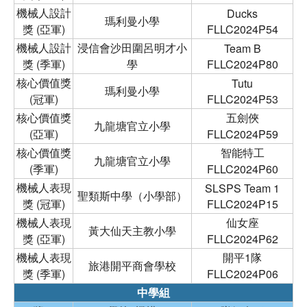
機械人設計
Ducks
瑪利曼小學
獎 (亞軍)
FLLC2024P54
機械人設計
浸信會沙田圍呂明才小
Team B
獎 (季軍)
學
FLLC2024P80
核心價值獎
Tutu
瑪利曼小學
(冠軍)
FLLC2024P53
核心價值獎
五劍俠
九龍塘官立小學
(亞軍)
FLLC2024P59
核心價值獎
智能特工
九龍塘官立小學
(季軍)
FLLC2024P60
機械人表現
SLSPS Team 1
聖類斯中學（小學部）
獎 (冠軍)
FLLC2024P15
機械人表現
仙女座
黃大仙天主教小學
獎 (亞軍)
FLLC2024P62
機械人表現
開平1隊
旅港開平商會學校
獎 (季軍)
FLLC2024P06
中學組